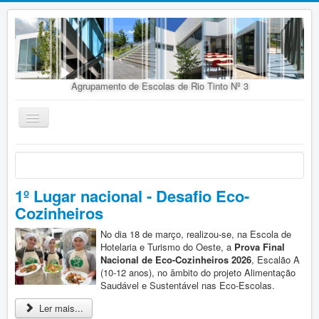
Agrupamento de Escolas de Rio Tinto Nº 3
Ativar/Desativar
navegação
Início
Agrupamento
1º Lugar nacional - Desafio Eco-
Organização
Cozinheiros
Doc. Orientadores
No dia 18 de março, realizou-se, na Escola de
Oferta Educativa
Hotelaria e Turismo do Oeste, a
Prova Final
Nacional de Eco-Cozinheiros 2026
, Escalão A
Alunos
(10-12 anos), no âmbito do projeto Alimentação
Saudável e Sustentável nas Eco-Escolas.
Concursos
Ler mais...