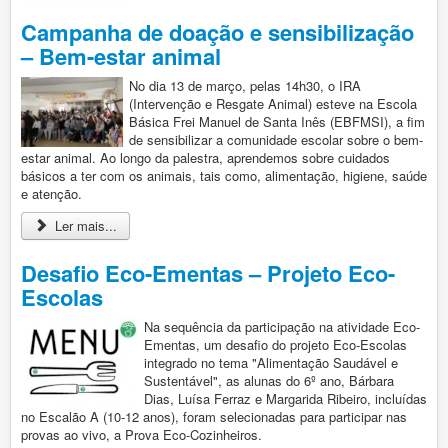
Vida Escolar
Campanha de doação e sensibilização
Contactos
– Bem-estar animal
No dia 13 de março, pelas 14h30, o IRA
Entrada
(Intervenção e Resgate Animal) esteve na Escola
Básica Frei Manuel de Santa Inês (EBFMSI), a fim
de sensibilizar a comunidade escolar sobre o bem-
estar animal. Ao longo da palestra, aprendemos sobre cuidados
básicos a ter com os animais, tais como, alimentação, higiene, saúde
e atenção.
Ler mais...
Desafio Eco-Ementas – Projeto Eco-
Escolas
Na sequência da participação na atividade Eco-
Ementas, um desafio do projeto Eco-Escolas
integrado no tema "Alimentação Saudável e
Sustentável", as alunas do 6º ano, Bárbara
Dias, Luísa Ferraz e Margarida Ribeiro, incluídas
no Escalão A (10-12 anos), foram selecionadas para participar nas
provas ao vivo, a Prova Eco-Cozinheiros.