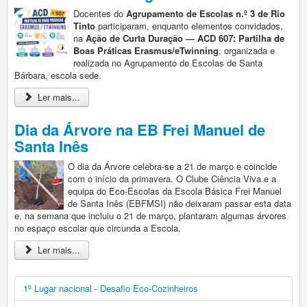
Docentes do
Agrupamento de Escolas n.º 3 de Rio
Tinto
participaram, enquanto elementos convidados,
na
Ação de Curta Duração — ACD 607: Partilha de
Boas Práticas Erasmus/eTwinning
, organizada e
realizada no Agrupamento de Escolas de Santa
Bárbara, escola sede.
Ler mais...
Dia da Árvore na EB Frei Manuel de
Santa Inês
O dia da Árvore celebra-se a 21 de março e coincide
com o início da primavera. O Clube Ciência Viva e a
equipa do Eco-Escolas da Escola Básica Frei Manuel
de Santa Inês (EBFMSI) não deixaram passar esta data
e, na semana que incluiu o 21 de março, plantaram algumas árvores
no espaço escolar que circunda a Escola.
Ler mais...
1º Lugar nacional - Desafio Eco-Cozinheiros