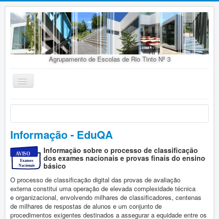
Agrupamento de Escolas de Rio Tinto Nº 3
Ativar/Desativar
navegação
Início
Agrupamento
Informação - EduQA
Organização
Informação sobre o processo de classificação
Doc. Orientadores
dos exames nacionais e provas finais do ensino
básico
Oferta Educativa
O processo de classificação digital das provas de avaliação
Alunos
externa constitui uma operação de elevada complexidade técnica
e organizacional, envolvendo milhares de classificadores, centenas
Concursos
de milhares de respostas de alunos e um conjunto de
procedimentos exigentes destinados a assegurar a equidade entre os