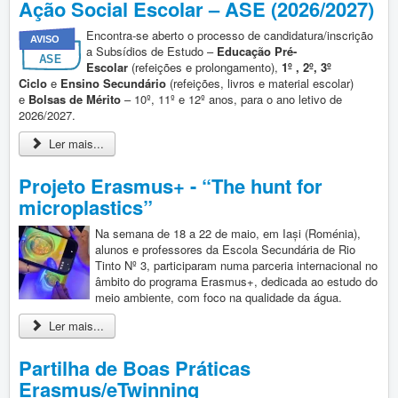
Ação Social Escolar – ASE (2026/2027)
Encontra-se aberto o processo de candidatura/inscrição
a Subsídios de Estudo –
Educação Pré-
Escolar
(refeições e prolongamento),
1º , 2º, 3º
Ciclo
e
Ensino Secundário
(refeições, livros e material escolar)
e
Bolsas de Mérito
– 10º, 11º e 12º anos, para o ano letivo de
2026/2027.
Ler mais...
Projeto Erasmus+ - “The hunt for
microplastics”
Na semana de 18 a 22 de maio, em Iași (Roménia),
alunos e professores da Escola Secundária de Rio
Tinto Nº 3, participaram numa parceria internacional no
âmbito do programa Erasmus+, dedicada ao estudo do
meio ambiente, com foco na qualidade da água.
Ler mais...
Partilha de Boas Práticas
Erasmus/eTwinning