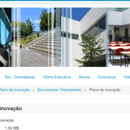
Doc. Orientadores
Oferta Educativa
Alunos
Concursos
Vid
Plano de Inovação
Documentos Orientadores
Plano de Inovação
 Inovação
Inovação
1.52 MB