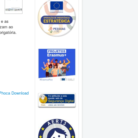
 e as
uzam ao
rigatória.
Phoca Download