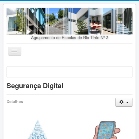
Agrupamento de Escolas de Rio Tinto Nº 3
Ativar/Desativar
navegação
Início
Agrupamento
Segurança Digital
Organização
Doc. Orientadores
Detalhes
Oferta Educativa
Alunos
Concursos