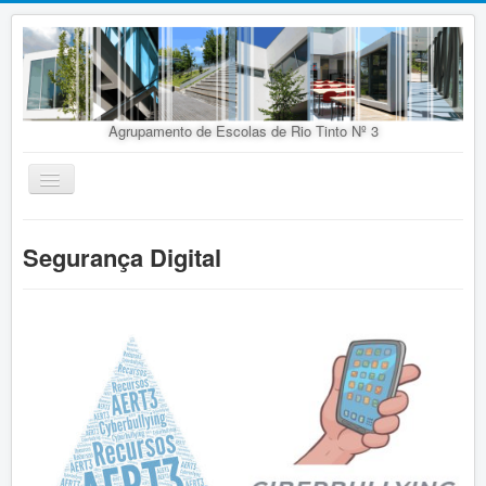
Agrupamento de Escolas de Rio Tinto Nº 3
Ativar/Desativar
navegação
Início
Segurança Digital
Agrupamento
Organização
Doc. Orientadores
Oferta Educativa
Alunos
Concursos