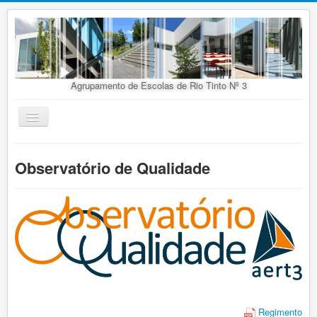
Agrupamento de Escolas de Rio Tinto Nº 3
Ativar/Desativar
navegação
Início
Observatório de Qualidade
Agrupamento
Organização
Doc. Orientadores
Oferta Educativa
Alunos
Concursos
Regimento