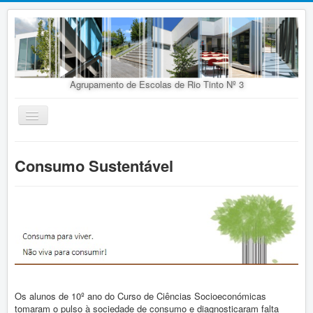
Agrupamento de Escolas de Rio Tinto Nº 3
Ativar/Desativar
navegação
Início
Consumo Sustentável
Agrupamento
Organização
Doc. Orientadores
Oferta Educativa
Alunos
Concursos
Os alunos de 10º ano do Curso de Ciências Socioeconómicas
tomaram o pulso à sociedade de consumo e diagnosticaram falta