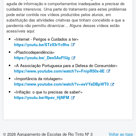
Vida Escolar
aguda de informação e comportamentos inadequados a precisar de
cuidados intensivos. Uma parte do tratamento para estes problemas
Contactos
pode estar contida nos vídeos produzidos pelos alunos, em
substituição das atividades criativas que tinham concebido e que a
pandemia não permitiu dinamizar… Alguns desses vídeos estão
Entrada
acessíveis aqui:
«Internet - Perigos e Cuidados a ter»
Doc. Orientadores
https://youtu.be/STz93rYc9hs
«Plasticodependência»
Plano de Inovação 2022
https://youtu.be/_Deo5AxFlUg
«A Associação Portuguesa para a Defesa do Consumidor»
Diversos
https://www.youtube.com/watch?v=FnipR50x-8E
«Importância da rotulagem»
Consumo Sustentável
https://www.youtube.com/watch?v=esVYaDBpWT0
«Inflação: o que tu precisas de saber!»
https://youtu.be/4tpav_HjNFM
© 2026 Agrupamento de Escolas de Rio Tinto Nº 3
Voltar ao topo