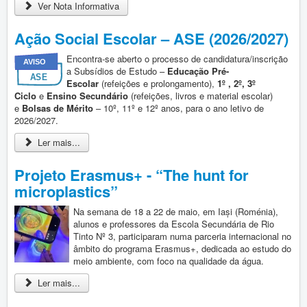
Ver Nota Informativa
Ação Social Escolar – ASE (2026/2027)
Encontra-se aberto o processo de candidatura/inscrição
a Subsídios de Estudo –
Educação Pré-
Escolar
(refeições e prolongamento),
1º , 2º, 3º
Ciclo
e
Ensino Secundário
(refeições, livros e material escolar)
e
Bolsas de Mérito
– 10º, 11º e 12º anos, para o ano letivo de
2026/2027.
Ler mais...
Projeto Erasmus+ - “The hunt for
microplastics”
Na semana de 18 a 22 de maio, em Iași (Roménia),
alunos e professores da Escola Secundária de Rio
Tinto Nº 3, participaram numa parceria internacional no
âmbito do programa Erasmus+, dedicada ao estudo do
meio ambiente, com foco na qualidade da água.
Ler mais...