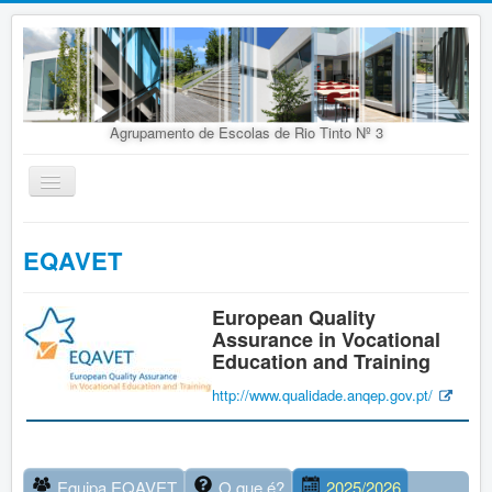
Agrupamento de Escolas de Rio Tinto Nº 3
Ativar/Desativar
navegação
Início
EQAVET
Agrupamento
Organização
European Quality
Assurance in Vocational
Doc. Orientadores
Education and Training
Oferta Educativa
http://www.qualidade.anqep.
gov.pt/
Alunos
Concursos
Equipa EQAVET
O que é?
2025/2026