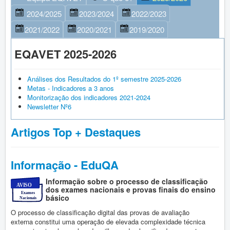
Vida Escolar
2024/2025
2023/2024
2022/2023
Contactos
2021/2022
2020/2021
2019/2020
Entrada
EQAVET 2025-2026
Doc. Orientadores
Análises dos Resultados do 1º semestre 2025-2026
Metas - Indicadores a 3 anos
Plano de Inovação 2022
Monitorização dos indicadores 2021-2024
Newsletter Nº6
Diversos
Artigos Top + Destaques
Informação - EduQA
Informação sobre o processo de classificação
dos exames nacionais e provas finais do ensino
básico
O processo de classificação digital das provas de avaliação
externa constitui uma operação de elevada complexidade técnica