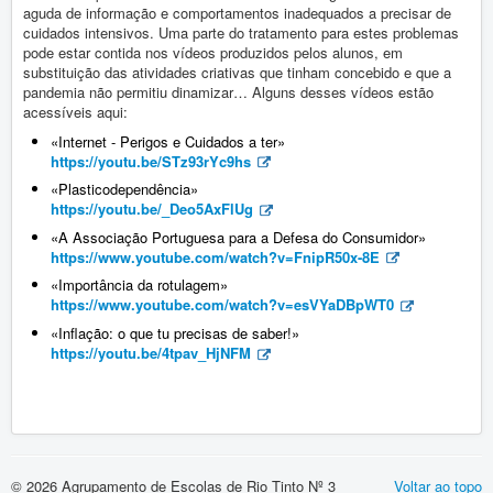
Vida Escolar
aguda de informação e comportamentos inadequados a precisar de
cuidados intensivos. Uma parte do tratamento para estes problemas
Contactos
pode estar contida nos vídeos produzidos pelos alunos, em
substituição das atividades criativas que tinham concebido e que a
pandemia não permitiu dinamizar… Alguns desses vídeos estão
Entrada
Vida Escolar
acessíveis aqui:
«Internet - Perigos e Cuidados a ter»
Projetos
Diversos
https://youtu.be/STz93rYc9hs
«Plasticodependência»
Consumo Sustentável
https://youtu.be/_Deo5AxFlUg
«A Associação Portuguesa para a Defesa do Consumidor»
https://www.youtube.com/watch?v=FnipR50x-8E
«Importância da rotulagem»
https://www.youtube.com/watch?v=esVYaDBpWT0
«Inflação: o que tu precisas de saber!»
https://youtu.be/4tpav_HjNFM
© 2026 Agrupamento de Escolas de Rio Tinto Nº 3
Voltar ao topo