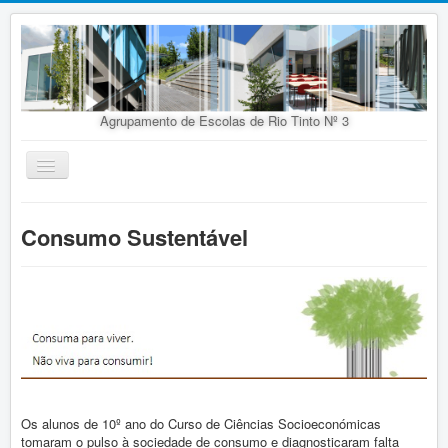
Agrupamento de Escolas de Rio Tinto Nº 3
Ativar/Desativar
navegação
Início
Consumo Sustentável
Agrupamento
Organização
Doc. Orientadores
Oferta Educativa
Alunos
Concursos
Os alunos de 10º ano do Curso de Ciências Socioeconómicas
tomaram o pulso à sociedade de consumo e diagnosticaram falta