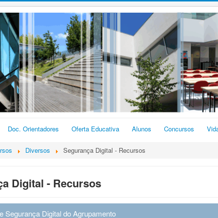
Doc. Orientadores
Oferta Educativa
Alunos
Concursos
Vid
rsos
Diversos
Segurança Digital - Recursos
a Digital - Recursos
 de Segurança Digital do Agrupamento