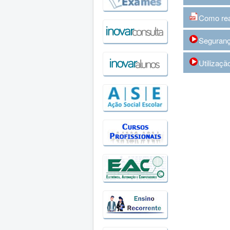
Como rea
Seguranç
Utilizaçã