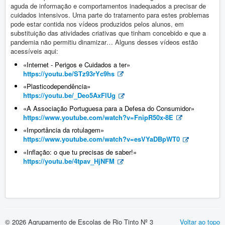
Vida Escolar
aguda de informação e comportamentos inadequados a precisar de
cuidados intensivos. Uma parte do tratamento para estes problemas
Contactos
pode estar contida nos vídeos produzidos pelos alunos, em
substituição das atividades criativas que tinham concebido e que a
pandemia não permitiu dinamizar… Alguns desses vídeos estão
Entrada
Vida Escolar
acessíveis aqui:
«Internet - Perigos e Cuidados a ter»
Concursos
Diversos
https://youtu.be/STz93rYc9hs
«Plasticodependência»
Consumo Sustentável
https://youtu.be/_Deo5AxFlUg
«A Associação Portuguesa para a Defesa do Consumidor»
https://www.youtube.com/watch?v=FnipR50x-8E
«Importância da rotulagem»
https://www.youtube.com/watch?v=esVYaDBpWT0
«Inflação: o que tu precisas de saber!»
https://youtu.be/4tpav_HjNFM
© 2026 Agrupamento de Escolas de Rio Tinto Nº 3
Voltar ao topo