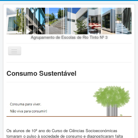
Agrupamento de Escolas de Rio Tinto Nº 3
Ativar/Desativar
navegação
Início
Consumo Sustentável
Agrupamento
Organização
Doc. Orientadores
Oferta Educativa
Alunos
Concursos
Os alunos de 10º ano do Curso de Ciências Socioeconómicas
tomaram o pulso à sociedade de consumo e diagnosticaram falta