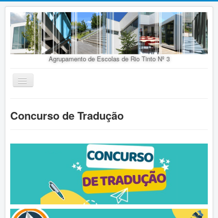
Agrupamento de Escolas de Rio Tinto Nº 3
Ativar/Desativar
navegação
Início
Concurso de Tradução
Agrupamento
Organização
Doc. Orientadores
Oferta Educativa
Alunos
Concursos