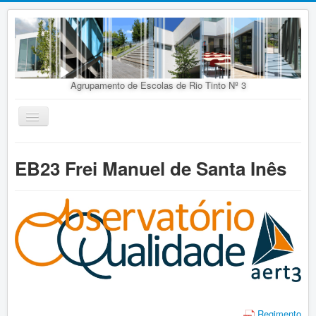
Agrupamento de Escolas de Rio Tinto Nº 3
Ativar/Desativar
navegação
Início
EB23 Frei Manuel de Santa Inês
Agrupamento
Organização
Doc. Orientadores
Oferta Educativa
Alunos
Concursos
Regimento