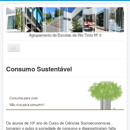
Agrupamento de Escolas de Rio Tinto Nº 3
Ativar/Desativar
navegação
Início
Consumo Sustentável
Agrupamento
Organização
Doc. Orientadores
Oferta Educativa
Alunos
Concursos
Os alunos de 10º ano do Curso de Ciências Socioeconómicas
tomaram o pulso à sociedade de consumo e diagnosticaram falta