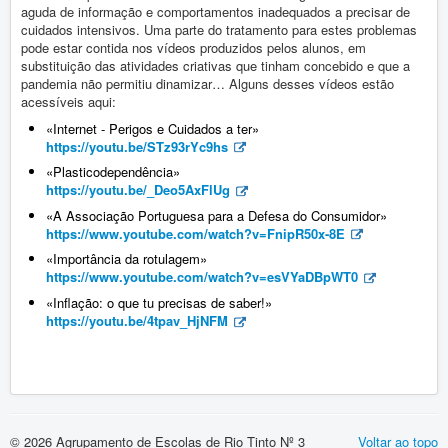
Vida Escolar
aguda de informação e comportamentos inadequados a precisar de
cuidados intensivos. Uma parte do tratamento para estes problemas
Contactos
pode estar contida nos vídeos produzidos pelos alunos, em
substituição das atividades criativas que tinham concebido e que a
pandemia não permitiu dinamizar… Alguns desses vídeos estão
Entrada
acessíveis aqui:
«Internet - Perigos e Cuidados a ter»
Clube Ciência Viva
Diversos
https://youtu.be/STz93rYc9hs
«Plasticodependência»
Consumo Sustentável
https://youtu.be/_Deo5AxFlUg
«A Associação Portuguesa para a Defesa do Consumidor»
https://www.youtube.com/watch?v=FnipR50x-8E
«Importância da rotulagem»
https://www.youtube.com/watch?v=esVYaDBpWT0
«Inflação: o que tu precisas de saber!»
https://youtu.be/4tpav_HjNFM
© 2026 Agrupamento de Escolas de Rio Tinto Nº 3
Voltar ao topo