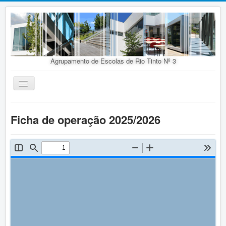
Agrupamento de Escolas de Rio Tinto Nº 3
Ativar/Desativar
navegação
Início
Ficha de operação 2025/2026
Agrupamento
Organização
Doc. Orientadores
Oferta Educativa
Alunos
Concursos