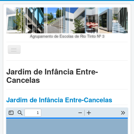
Agrupamento de Escolas de Rio Tinto Nº 3
Ativar/Desativar
navegação
Início
Jardim de Infância Entre-
Agrupamento
Cancelas
Organização
Doc. Orientadores
Jardim de Infância Entre-Cancelas
Oferta Educativa
Alunos
Concursos