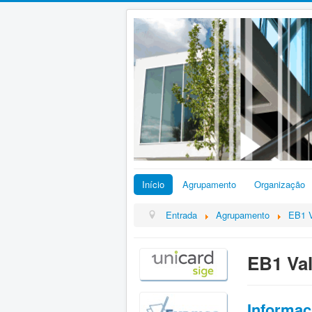
Início
Agrupamento
Organização
Entrada
Agrupamento
EB1 V
EB1 Val
Informa