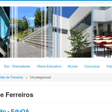
Doc. Orientadores
Oferta Educativa
Alunos
Concursos
Vid
ale de Ferreiros
Uncategorised
e Ferreiros
ção - EduQA