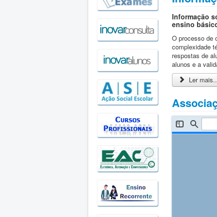
Informação s
ensino básic
O processo de c
complexidade té
respostas de al
alunos e a vali
Ler mais..
Associaç