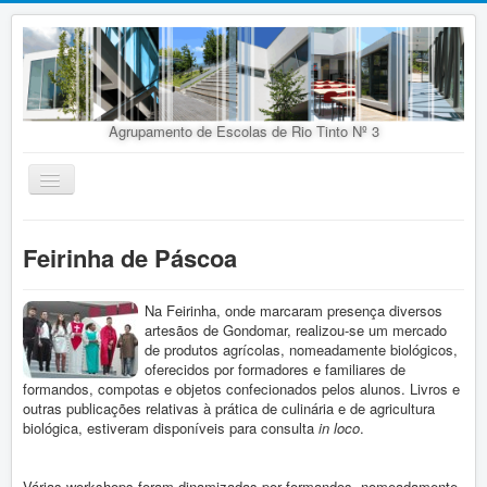
Agrupamento de Escolas de Rio Tinto Nº 3
Ativar/Desativar
navegação
Início
Feirinha de Páscoa
Agrupamento
Organização
Na Feirinha, onde marcaram presença diversos
artesãos de Gondomar, realizou-se um mercado
Doc. Orientadores
de produtos agrícolas, nomeadamente biológicos,
oferecidos por formadores e familiares de
Oferta Educativa
formandos, compotas e objetos confecionados pelos alunos. Livros e
outras publicações relativas à prática de culinária e de agricultura
Alunos
biológica, estiveram disponíveis para consulta
in loco
.
Concursos
Várias workshops foram dinamizadas por formandos, nomeadamente