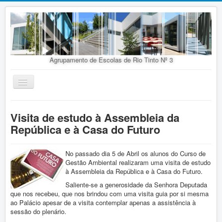
Agrupamento de Escolas de Rio Tinto Nº 3
Ativar/Desativar
navegação
Início
Visita de estudo à Assembleia da
Agrupamento
República e à Casa do Futuro
Organização
Doc. Orientadores
No passado dia 5 de Abril os alunos do Curso de
Gestão Ambiental realizaram uma visita de estudo
Oferta Educativa
à Assembleia da República e à Casa do Futuro.
Saliente-se a generosidade da Senhora Deputada
Alunos
que nos recebeu, que nos brindou com uma visita guia por si mesma
ao Palácio apesar de a visita contemplar apenas a assistência à
Concursos
sessão do plenário.