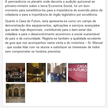
Vida Escolar
A permanência no plenário onde decorria a audição quinzenal ao
primeiro-ministro sobre o tema Economia Social, foi um bom
Contactos
momento para sensibiliza-los para a importância do exercido pleno da
cidadania e para a importância do órgão legislativo por excelência.
Quanto à Casa do Futuro, esta apresenta-se como um campo de
Entrada
Destaques
demonstração dos equipamentos, aplicações e serviços avançados
Visita de estudo à Assembleia
que estão hoje disponíveis, contribuindo para o bem-estar dos
da República e à Casa do Futuro
cidadãos e para o desenvolvimento económico e social sustentável
do país e da comunidade. Registe-se também a qualidade excelente
da guia que nos acompanhou nesta visita e do motorista – Sr. Manuel
- que soube lidar com os alunos e satisfazer os interesses de todos
sem comprometer os horários previstos.