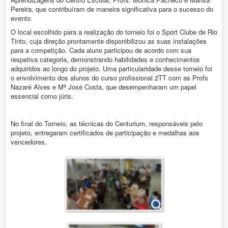
Vida Escolar
Pereira, que contribuíram de maneira significativa para o sucesso do
Contactos
evento.
O local escolhido para a realização do torneio foi o Sport Clube de Rio
Tinto, cuja direção prontamente disponibilizou as suas instalações
Entrada
Destaques
para a competição. Cada aluno participou de acordo com sua
respetiva categoria, demonstrando habilidades e conhecimentos
Torneio Projeto Centurium
adquiridos ao longo do projeto. Uma particularidade desse torneio foi
o envolvimento dos alunos do curso profissional 2TT com as Profs
Nazaré Alves e Mª José Costa, que desempenharam um papel
essencial como júris.
No final do Torneio, as técnicas do Centurium, responsáveis pelo
projeto, entregaram certificados de participação e medalhas aos
vencedores.