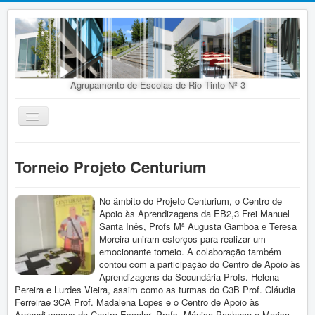
Agrupamento de Escolas de Rio Tinto Nº 3
Ativar/Desativar
navegação
Início
Torneio Projeto Centurium
Agrupamento
Organização
No âmbito do Projeto Centurium, o Centro de
Apoio às Aprendizagens da EB2,3 Frei Manuel
Doc. Orientadores
Santa Inês, Profs Mª Augusta Gamboa e Teresa
Moreira uniram esforços para realizar um
Oferta Educativa
emocionante torneio. A colaboração também
Alunos
contou com a participação do Centro de Apoio às
Aprendizagens da Secundária Profs. Helena
Concursos
Pereira e Lurdes Vieira, assim como as turmas do C3B Prof. Cláudia
Ferreirae 3CA Prof. Madalena Lopes e o Centro de Apoio às
Aprendizagens do Centro Escolar, Profs. Mónica Pacheco e Marisa